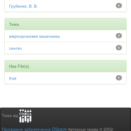
Грубинко, В. В.
1
Тема
мікроорганізми кишечника
1
синтез
1
Has File(s)
true
1
Тема від
Програмне забезпечення DSpace
Авторські права © 2002-