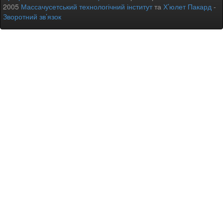
2005
Массачусетський технологічний інститут
та
Х’юлет Пакард
-
Зворотний зв’язок