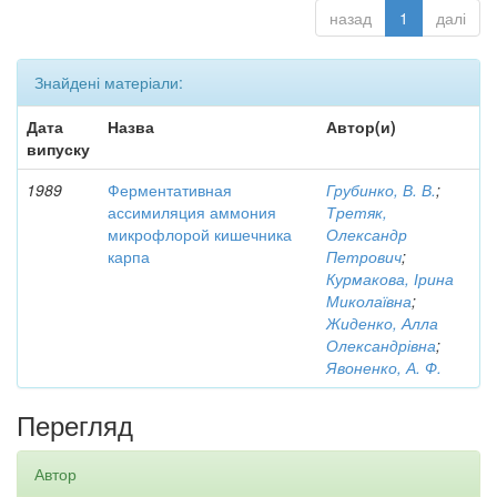
назад
1
далі
Знайдені матеріали:
Дата
Назва
Автор(и)
випуску
1989
Ферментативная
Грубинко, В. В.
;
ассимиляция аммония
Третяк,
микрофлорой кишечника
Олександр
карпа
Петрович
;
Курмакова, Ірина
Миколаївна
;
Жиденко, Алла
Олександрівна
;
Явоненко, А. Ф.
Перегляд
Автор