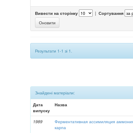
Вивести на сторінку
|
Сортування
Результати 1-1 зі 1.
Знайдені матеріали:
Дата
Назва
випуску
1989
Ферментативная ассимиляция аммони
карпа