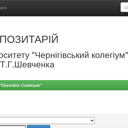
ідка
ПОЗИТАРІЙ
ситету "Чернігівський колегіум
.Т.Г.Шевченка
 "Chernihiv Colehium"