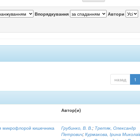
Впорядкування
Автори
назад
1
Автор(и)
я микрофлорой кишечника
Грубинко, В. В.
;
Третяк, Олександр
Петрович
;
Курмакова, Ірина Миколаї