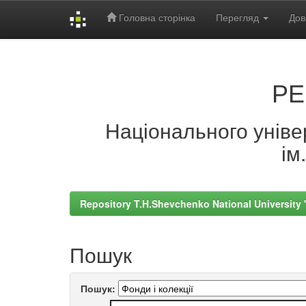
Головна сторінка
Перегляд
Дов
Skip
navigation
РЕ
Національного універ
ім
Repository T.H.Shevchenko National University
Пошук
Пошук: