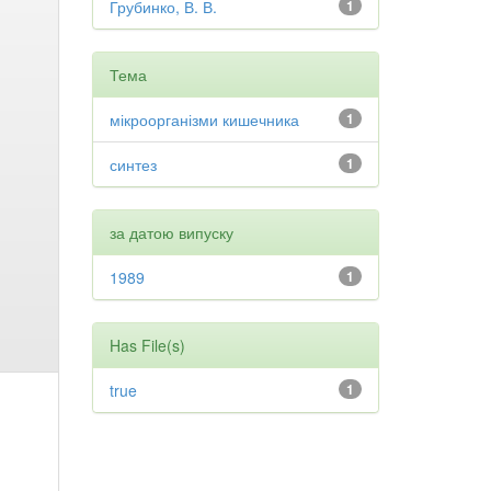
Грубинко, В. В.
1
Тема
мікроорганізми кишечника
1
синтез
1
за датою випуску
1989
1
Has File(s)
true
1