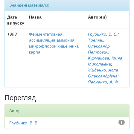
Знайдені матеріали:
Дата
Назва
Автор(и)
випуску
1989
Ферментативная
Грубинко, В. В.
;
ассимиляция аммония
Третяк,
микрофлорой кишечника
Олександр
карпа
Петрович
;
Курмакова, Ірина
Миколаївна
;
Жиденко, Алла
Олександрівна
;
Явоненко, А. Ф.
Перегляд
Автор
Грубинко, В. В.
1