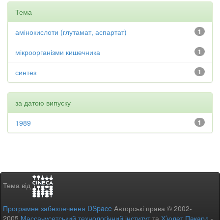
Тема
амінокислоти (глутамат, аспартат)
1
мікроорганізми кишечника
1
синтез
1
за датою випуску
1989
1
Тема від
Програмне забезпечення DSpace
Авторські права © 2002-
2005
Массачусетський технологічний інститут
та
Х’юлет Пакард
-