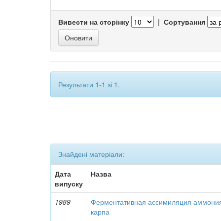
Вивести на сторінку
|
Сортування
Результати 1-1 зі 1.
Знайдені матеріали:
Дата
Назва
випуску
1989
Ферментативная ассимиляция аммони
карпа