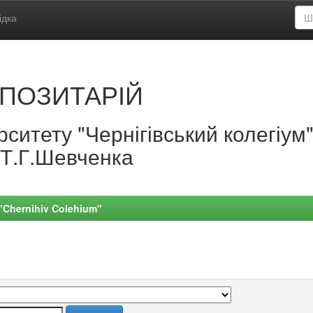
ідка
ПОЗИТАРІЙ
ситету "Чернігівський колегіум
.Т.Г.Шевченка
 "Chernihiv Colehium"