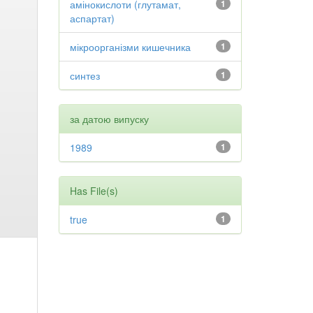
амінокислоти (глутамат,
1
аспартат)
мікроорганізми кишечника
1
синтез
1
за датою випуску
1989
1
Has File(s)
true
1