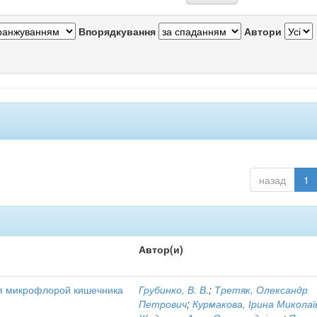
Впорядкування
Автори
назад
1
Автор(и)
я микрофлорой кишечника
Грубинко, В. В.
;
Третяк, Олександр
Петрович
;
Курмакова, Ірина Миколаї