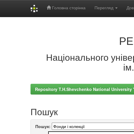
Головна сторінка
Перегляд
Дов
Skip
navigation
РЕ
Національного універ
ім
Repository T.H.Shevchenko National University
Пошук
Пошук: