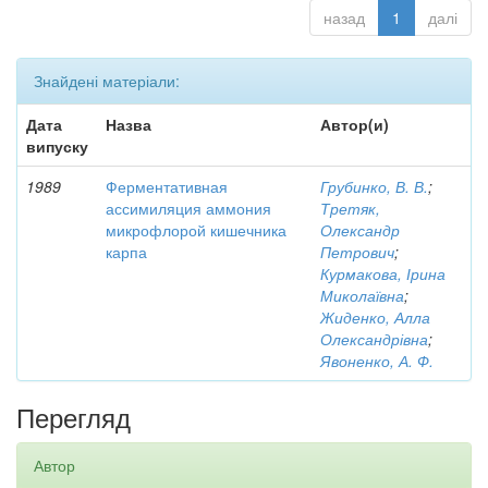
назад
1
далі
Знайдені матеріали:
Дата
Назва
Автор(и)
випуску
1989
Ферментативная
Грубинко, В. В.
;
ассимиляция аммония
Третяк,
микрофлорой кишечника
Олександр
карпа
Петрович
;
Курмакова, Ірина
Миколаївна
;
Жиденко, Алла
Олександрівна
;
Явоненко, А. Ф.
Перегляд
Автор