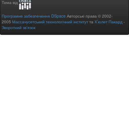
Тема від
Програмне забезпечення DSpace
Авторські права © 2002-
2005
Массачусетський технологічний інститут
та
Х’юлет Пакард
-
Зворотний зв’язок