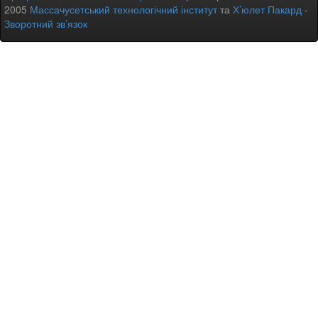
2005
Массачусетський технологічний інститут
та
Х’юлет Пакард
-
Зворотний зв’язок