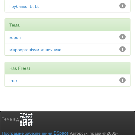
Грубинко, В. В.
1
Тема
короп
1
мікроорганізми кишечника
1
Has File(s)
true
1
Тема від
Програмне забезпечення DSpace
Авторські права © 2002-