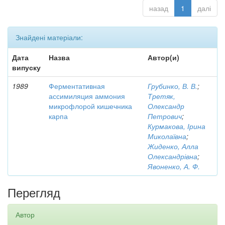
назад
1
далі
Знайдені матеріали:
Дата
Назва
Автор(и)
випуску
1989
Ферментативная
Грубинко, В. В.
;
ассимиляция аммония
Третяк,
микрофлорой кишечника
Олександр
карпа
Петрович
;
Курмакова, Ірина
Миколаївна
;
Жиденко, Алла
Олександрівна
;
Явоненко, А. Ф.
Перегляд
Автор