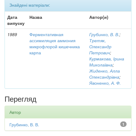
Знайдені матеріали:
Дата
Назва
Автор(и)
випуску
1989
Ферментативная
Грубинко, В. В.
;
ассимиляция аммония
Третяк,
микрофлорой кишечника
Олександр
карпа
Петрович
;
Курмакова, Ірина
Миколаївна
;
Жиденко, Алла
Олександрівна
;
Явоненко, А. Ф.
Перегляд
Автор
Грубинко, В. В.
1