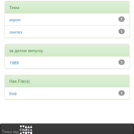
Тема
короп
1
синтез
1
за датою випуску
1989
1
Has File(s)
true
1
Тема від