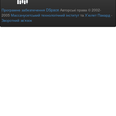
Програмне забезпечення DSpace
Авторські права © 2002-
2005
Массачусетський технологічний інститут
та
Х’юлет Пакард
-
Зворотний зв’язок