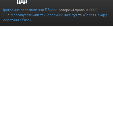
Програмне забезпечення DSpace
Авторські права © 2002-
2005
Массачусетський технологічний інститут
та
Х’юлет Пакард
-
Зворотний зв’язок