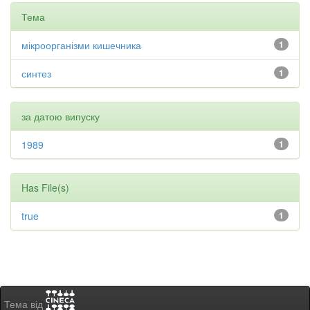
Тема
мікроорганізми кишечника
1
синтез
1
за датою випуску
1989
1
Has File(s)
true
1
Тема від