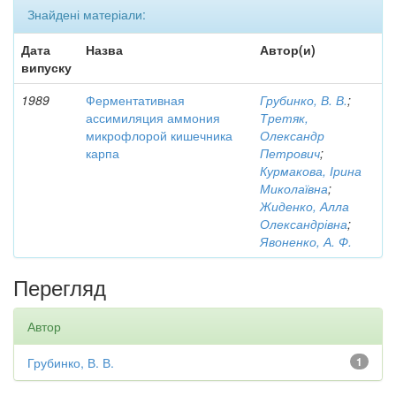
Знайдені матеріали:
Дата
Назва
Автор(и)
випуску
1989
Ферментативная
Грубинко, В. В.
;
ассимиляция аммония
Третяк,
микрофлорой кишечника
Олександр
карпа
Петрович
;
Курмакова, Ірина
Миколаївна
;
Жиденко, Алла
Олександрівна
;
Явоненко, А. Ф.
Перегляд
Автор
Грубинко, В. В.
1