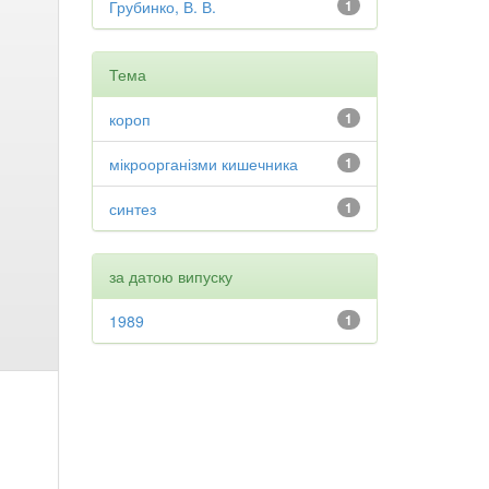
Грубинко, В. В.
1
Тема
короп
1
мікроорганізми кишечника
1
синтез
1
за датою випуску
1989
1