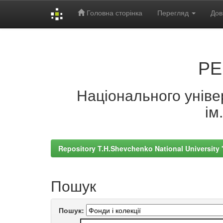
Головна сторінка
Перегляд
Дов
Skip
navigation
РЕ
Національного універ
ім
Repository T.H.Shevchenko National University
Пошук
Пошук: