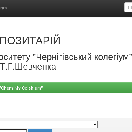
ідка
ПОЗИТАРІЙ
ситету "Чернігівський колегіум
.Т.Г.Шевченка
 "Chernihiv Colehium"