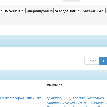
Впорядкування
Автори
назад
1
Автор(и)
я микрофлорой кишечника
Грубинко, В. В.
;
Третяк, Олександр
Петрович
;
Курмакова, Ірина Миколаї