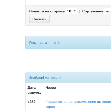
Вивести на сторінку
|
Сортування
Результати 1-1 зі 1.
Знайдені матеріали:
Дата
Назва
випуску
1989
Ферментативная ассимиляция аммони
карпа