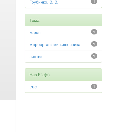
Грубинко, В. В.
1
Тема
короп
1
мікроорганізми кишечника
1
синтез
1
Has File(s)
true
1