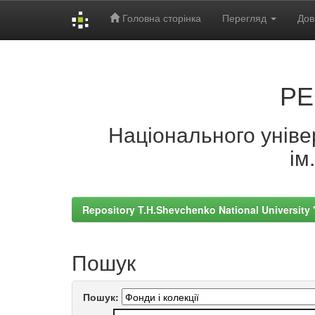
Головна сторінка
Перегляд
Дов
Skip
navigation
РЕ
Національного універ
ім
Repository T.H.Shevchenko National University
Пошук
Пошук: