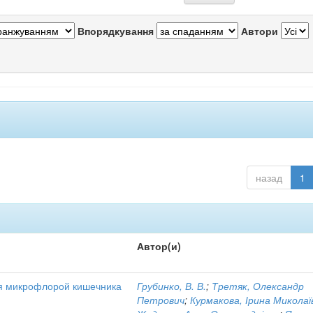
Впорядкування
Автори
назад
1
Автор(и)
я микрофлорой кишечника
Грубинко, В. В.
;
Третяк, Олександр
Петрович
;
Курмакова, Ірина Миколаї