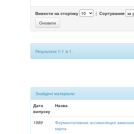
Вивести на сторінку
|
Сортування
Результати 1-1 зі 1.
Знайдені матеріали:
Дата
Назва
випуску
1989
Ферментативная ассимиляция аммони
карпа