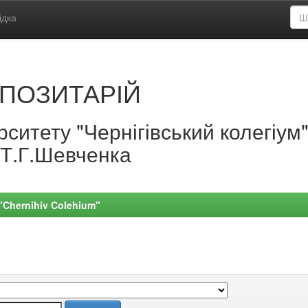
ідка
ПОЗИТАРІЙ
ситету "Чернігівський колегіум
.Т.Г.Шевченка
 "Chernihiv Colehium"