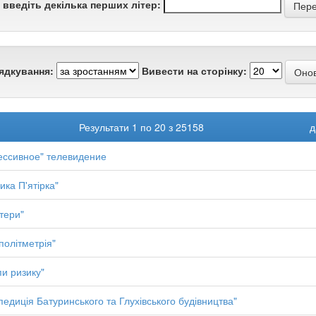
 введіть декілька перших літер:
ядкування:
Вивести на сторінку:
Результати 1 по 20 з 25158
д
ессивное" телевидение
ика П'ятірка"
итери"
політметрія"
пи ризику"
педиція Батуринського та Глухівського будівництва"