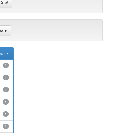
алі >
1
1
1
1
1
1