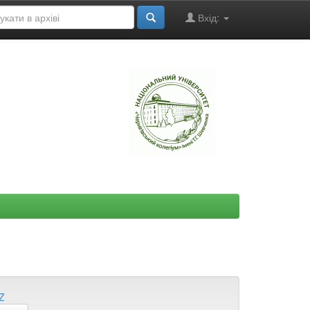
Вхід:
"
Z