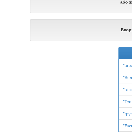
або ж
Впор
"агр
"Вел
"віз
"Гео
"гру
"Екс