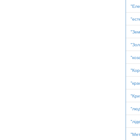
"Еле
"ест
"Зем
"Зол
"коз
"Кор
"кра
"Кри
"лю
"лід
"Мет