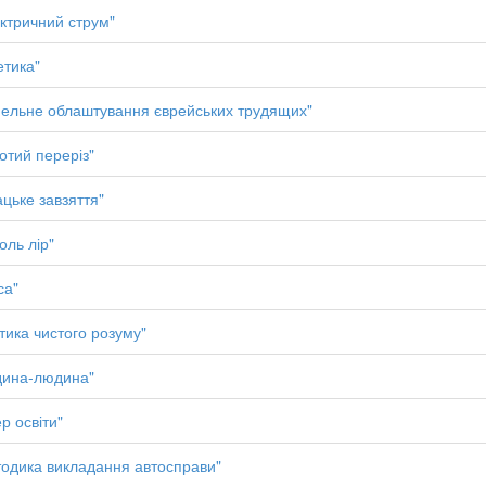
ктричний струм"
етика"
ельне облаштування єврейських трудящих"
отий переріз"
ацьке завзяття"
оль лір"
са"
тика чистого розуму"
дина-людина"
ер освіти"
одика викладання автосправи"