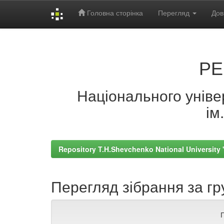
Головна сторінка
Перегляд
Дов
Skip
navigation
РЕ
Національного універ
ім
Repository T.H.Shevchenko National University
Перегляд зібрання за гр