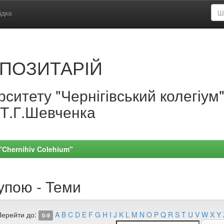
ідка
ПОЗИТАРІЙ
ситету "Чернігівський колегіум
.Т.Г.Шевченка
 "Chernihiv Colehium"
упою - Теми
Перейти до:
A
B
C
D
E
F
G
H
I
J
K
L
M
N
O
P
Q
R
S
T
U
V
W
X
Y
0-9