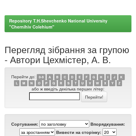
Repository T.H.Shevchenko National University
"Chernihiv Colehium"
Перегляд зібрання за групою
- Автори Цехмістер, А. В.
Перейти до:
0-9
A
B
C
D
E
F
G
H
I
J
K
L
M
N
O
P
Q
R
S
T
U
V
W
X
Y
Z
або ж введіть декілька перших літер:
Сортування:
Впорядкування:
Вивести на сторінку: