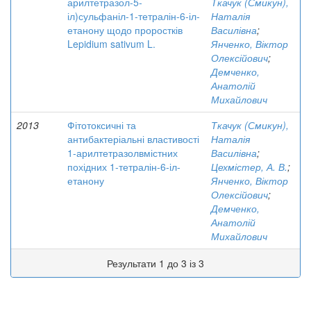
арилтетразол-5-
Ткачук (Смикун),
іл)сульфаніл-1-тетралін-6-іл-
Наталія
етанону щодо проростків
Василівна
;
Lepidium sativum L.
Янченко, Віктор
Олексійович
;
Демченко,
Анатолій
Михайлович
2013
Фітотоксичні та
Ткачук (Смикун),
антибактеріальні властивості
Наталія
1-арилтетразолвмістних
Василівна
;
похідних 1-тетралін-6-іл-
Цехмістер, А. В.
;
етанону
Янченко, Віктор
Олексійович
;
Демченко,
Анатолій
Михайлович
Результати 1 до 3 із 3