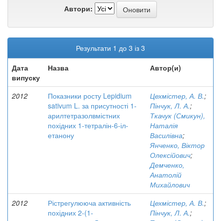
Автори:
Результати 1 до 3 із 3
Дата
Назва
Автор(и)
випуску
2012
Показники росту Lepidium
Цехмістер, А. В.
;
sativum L. за присутності 1-
Пінчук, Л. А.
;
арилтетразолвмістних
Ткачук (Смикун),
похідних 1-тетралін-6-іл-
Наталія
етанону
Василівна
;
Янченко, Віктор
Олексійович
;
Демченко,
Анатолій
Михайлович
2012
Рістрегулююча активність
Цехмістер, А. В.
;
похідних 2-(1-
Пінчук, Л. А.
;