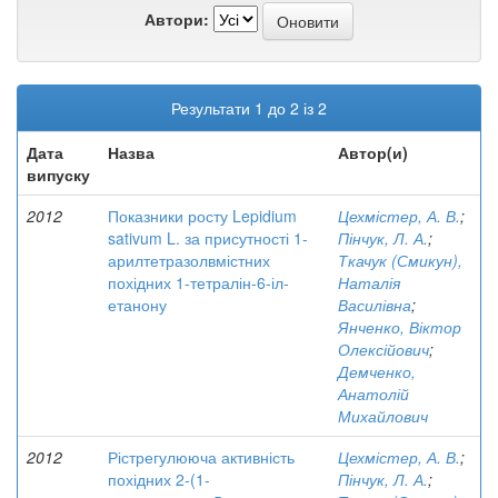
Автори:
Результати 1 до 2 із 2
Дата
Назва
Автор(и)
випуску
2012
Показники росту Lepidium
Цехмістер, А. В.
;
sativum L. за присутності 1-
Пінчук, Л. А.
;
арилтетразолвмістних
Ткачук (Смикун),
похідних 1-тетралін-6-іл-
Наталія
етанону
Василівна
;
Янченко, Віктор
Олексійович
;
Демченко,
Анатолій
Михайлович
2012
Рістрегулююча активність
Цехмістер, А. В.
;
похідних 2-(1-
Пінчук, Л. А.
;