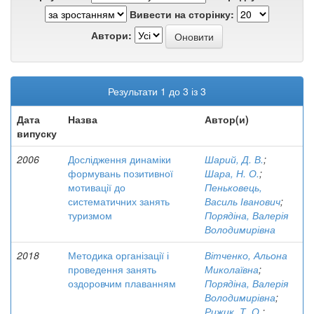
Вивести на сторінку:
Автори:
Результати 1 до 3 із 3
Дата
Назва
Автор(и)
випуску
2006
Дослідження динаміки
Шарий, Д. В.
;
формувань позитивної
Шара, Н. О.
;
мотивації до
Пеньковець,
систематичних занять
Василь Іванович
;
туризмом
Порядіна, Валерія
Володимирівна
2018
Методика організації і
Вітченко, Альона
проведення занять
Миколаївна
;
оздоровчим плаванням
Порядіна, Валерія
Володимирівна
;
Рижик, Т. О.
;