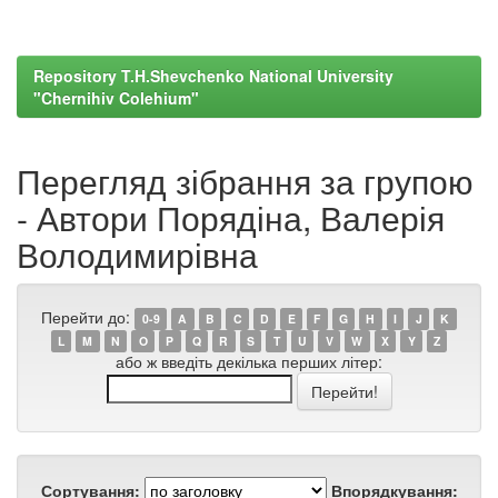
Repository T.H.Shevchenko National University
"Chernihiv Colehium"
Перегляд зібрання за групою
- Автори Порядіна, Валерія
Володимирівна
Перейти до:
0-9
A
B
C
D
E
F
G
H
I
J
K
L
M
N
O
P
Q
R
S
T
U
V
W
X
Y
Z
або ж введіть декілька перших літер:
Сортування:
Впорядкування: