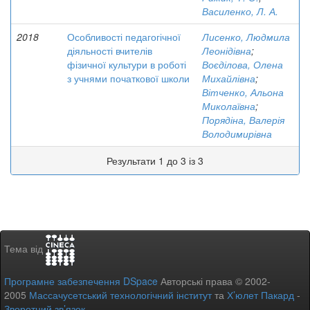
Василенко, Л. А.
2018
Особливості педагогічної
Лисенко, Людмила
діяльності вчителів
Леонідівна
;
фізичної культури в роботі
Воєділова, Олена
з учнями початкової школи
Михайлівна
;
Вітченко, Альона
Миколаївна
;
Порядіна, Валерія
Володимирівна
Результати 1 до 3 із 3
Тема від
Програмне забезпечення DSpace
Авторські права © 2002-
2005
Массачусетський технологічний інститут
та
Х’юлет Пакард
-
Зворотний зв’язок