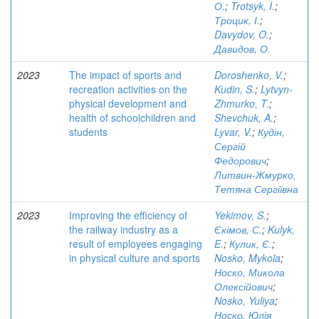
О.
;
Trotsyk, I.
;
Троцик, І.
;
Davydov, O.
;
Давидов, О.
2023
The impact of sports and
Doroshenko, V.
;
recreation activities on the
Kudin, S.
;
Lytvyn-
physical development and
Zhmurko, T.
;
health of schoolchildren and
Shevchuk, A.
;
students
Lyvar, V.
;
Кудін,
Сергій
Федорович
;
Литвин-Жмурко,
Тетяна Сергіївна
2023
Improving the efficiency of
Yekimov, S.
;
the railway industry as a
Єкімов, С.
;
Kulyk,
result of employees engaging
E.
;
Кулик, Є.
;
in physical culture and sports
Nosko, Mykola
;
Носко, Микола
Олексійович
;
Nosko, Yuliya
;
Носко, Юлія