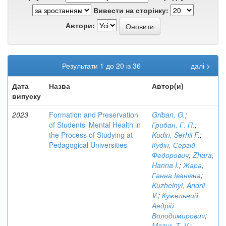
Вивести на сторінку:
Автори:
Результати 1 до 20 із 36
далі >
Дата
Назва
Автор(и)
випуску
2023
Formation and Preservation
Griban, G.
;
of Students’ Mental Health in
Грибан, Г. П.
;
the Process of Studying at
Kudin, Serhii F.
;
Pedagogical Universities
Кудін, Сергій
Федорович
;
Zhara,
Hanna I.
;
Жара,
Ганна Іванівна
;
Kuzhelnyi, Andrii
V.
;
Кужельний,
Андрій
Володимирович
;
Mazur, T. V.
;