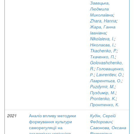
Завацька,
Людмила
Миколаївна
;
Zhara, Hanna
;
Жара, Ганна
Іванівна
;
Nikolaieva, I.
;
Ніколаєва, І.
;
Tkachenko, P.
;
Ткаченко, П.
;
Golovashchenko,
R.
;
Головащенко,
Р.
;
Lavrentiev, O.
;
Лаврентьєв, О.
;
Puzdymir, M.
;
Пуздимір, М.
;
Prontenko, K.
;
Пронтенко, К.
2021
Аналіз впливу методики
Кудін, Сергій
формування культури
Федорович
;
саморегуляції на
Савонова, Оксана
академічну успішність
Вікторівна