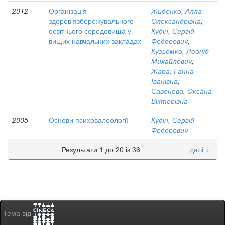
2012
Організація
Жиденко, Алла
здоров’язбережувального
Олександрівна
;
освітнього середовища у
Кудін, Сергій
вищих навчальних закладах
Федорович
;
Кузьомко, Леонід
Михайлович
;
Жара, Ганна
Іванівна
;
Савонова, Оксана
Вікторівна
2005
Основи психовалеології
Кудін, Сергій
Федорович
Результати 1 до 20 із 36
далі >
Тема від