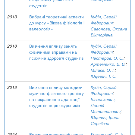
студентів
2013
Вибрані теоретичні аспекти
Кудін, Сергій
до курсу «Вікова фізіологія і
Федорович
;
валеологія»
Савонова, Оксана
Вікторівна
2018
Вивчення впливу занять
Кудін, Сергій
фізичними вправами на
Федорович
;
психічне здоров'я студентів
Нестеров, О. С.
;
Артеменко, В. В.
;
Мілаєв, О. І.
;
Юцевич, І. С.
2018
Вивчення впливу методики
Кудін, Сергій
музично-фізичного тренінгу
Федорович
;
на покращення адаптації
Бівалькевич,
студентів-першокурсників
Леонід
Мстиславович
;
Юцевич, Ірина
Сергіївна
2024
Вплив саморегуляції через
Кужельний, С. А.
;