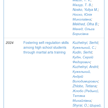
Мазур, Т. В.
;
Nosko, Yuliya M.
;
Носко, Юлія
Миколаївна
;
Mekhed, Olha B.
;
Мехед, Ольга
Борисівна
2024
Fostering self-regulation skills
Kuzhelnyi, Serhii
;
among high school students
Кужельний, С.
;
through martial arts training
Kudin, Serhii
;
Кудін, Сергій
Федорович
;
Kuzhelnyi, Andrii
;
Кужельний,
Андрій
Володимирович
;
Zhlobo, Tetiana
;
Жлобо (Редько),
Тетяна
Михайлівна
;
Shyrai, O.
;
Ширай,