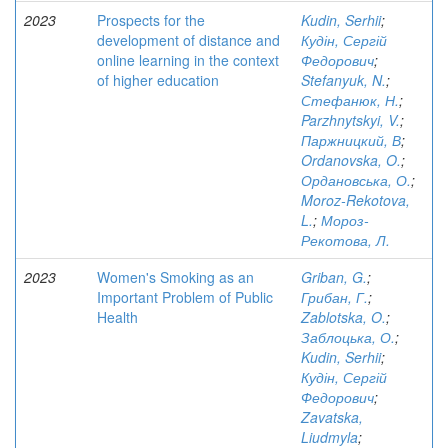
2023
Prospects for the
Kudin, Serhii
;
development of distance and
Кудін, Сергій
online learning in the context
Федорович
;
of higher education
Stefanyuk, N.
;
Стефанюк, Н.
;
Parzhnytskyi, V.
;
Паржницкий, В
;
Ordanovska, O.
;
Ордановська, О.
;
Moroz-Rekotova,
L.
;
Мороз-
Рекотова, Л.
2023
Women's Smoking as an
Griban, G.
;
Important Problem of Public
Грибан, Г.
;
Health
Zablotska, O.
;
Заблоцька, О.
;
Kudin, Serhii
;
Кудін, Сергій
Федорович
;
Zavatska,
Liudmyla
;