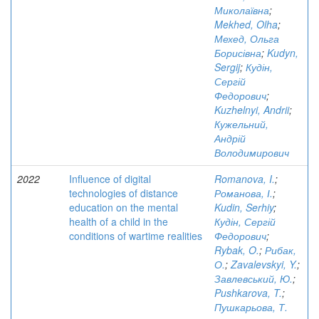
Миколаївна
;
Mekhed, Olha
;
Мехед, Ольга
Борисівна
;
Kudyn,
Sergij
;
Кудін,
Сергій
Федорович
;
Kuzhelnyi, Andrii
;
Кужельний,
Андрій
Володимирович
2022
Influence of digital
Romanova, I.
;
technologies of distance
Романова, І.
;
education on the mental
Kudin, Serhiy
;
health of a child in the
Кудін, Сергій
conditions of wartime realities
Федорович
;
Rybak, O.
;
Рибак,
О.
;
Zavalevskyi, Y.
;
Завлевський, Ю.
;
Pushkarova, T.
;
Пушкарьова, Т.