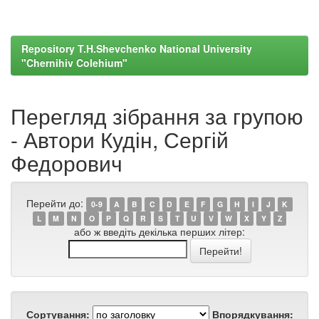
Repository T.H.Shevchenko National University
"Chernihiv Colehium"
Перегляд зібрання за групою
- Автори Кудін, Сергій
Федорович
Перейти до:
0-9
A
B
C
D
E
F
G
H
I
J
K
L
M
N
O
P
Q
R
S
T
U
V
W
X
Y
Z
або ж введіть декілька перших літер:
Сортування:
Впорядкування: