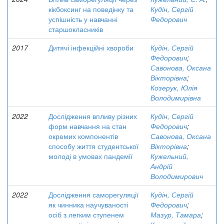
кікбоксинг на поведінку та
Кудін, Сергій
успішність у навчанні
Федорович
старшокласників
2017
Дитячі інфекційні хвороби
Кудін, Сергій
Федорович
;
Савонова, Оксана
Вікторівна
;
Козерук, Юлія
Володимирівна
2022
Дослідження впливу різних
Кудін, Сергій
форм навчання на стан
Федорович
;
окремих компонентів
Савонова, Оксана
способу життя студентської
Вікторівна
;
молоді в умовах пандемії
Кужельний,
Андрій
Володимирович
2022
Дослідження саморегуляції
Кудін, Сергій
як чинника научуваності
Федорович
;
осіб з легким ступенем
Мазур, Тамара
;