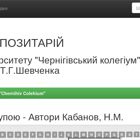
ідка
ПОЗИТАРІЙ
ситету "Чернігівський колегіум
.Т.Г.Шевченка
 "Chernihiv Colehium"
упою - Автори Кабанов, Н.М.
B
C
D
E
F
G
H
I
J
K
L
M
N
O
P
Q
R
S
T