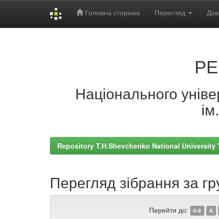
Головна сторінка
Перегляд
Дов
Skip
navigation
РЕ
Національного універ
ім
Repository T.H.Shevchenko National University
Перегляд зібрання за гр
Перейти до:
0-9
A