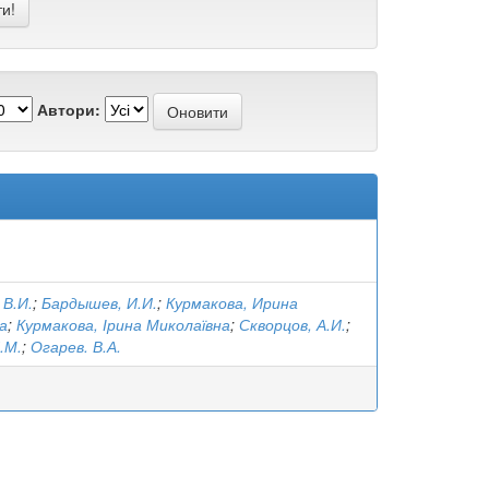
Автори:
 В.И.
;
Бардышев, И.И.
;
Курмакова, Ирина
а
;
Курмакова, Ірина Миколаївна
;
Скворцов, А.И.
;
.М.
;
Огарев. В.А.