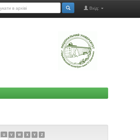
Вхід:
"
U
V
W
X
Y
Z