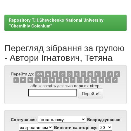
Repository T.H.Shevchenko National University
"Chernihiv Colehium"
Перегляд зібрання за групою
- Автори Ігнатович, Тетяна
Перейти до:
0-9
A
B
C
D
E
F
G
H
I
J
K
L
M
N
O
P
Q
R
S
T
U
V
W
X
Y
Z
або ж введіть декілька перших літер:
Сортування:
Впорядкування:
Вивести на сторінку: