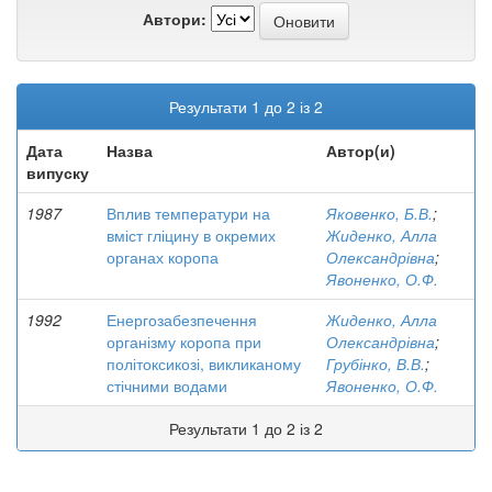
Автори:
Результати 1 до 2 із 2
Дата
Назва
Автор(и)
випуску
1987
Вплив температури на
Яковенко, Б.В.
;
вміст гліцину в окремих
Жиденко, Алла
органах коропа
Олександрівна
;
Явоненко, О.Ф.
1992
Енергозабезпечення
Жиденко, Алла
організму коропа при
Олександрівна
;
політоксикозі, викликаному
Грубінко, В.В.
;
стічними водами
Явоненко, О.Ф.
Результати 1 до 2 із 2