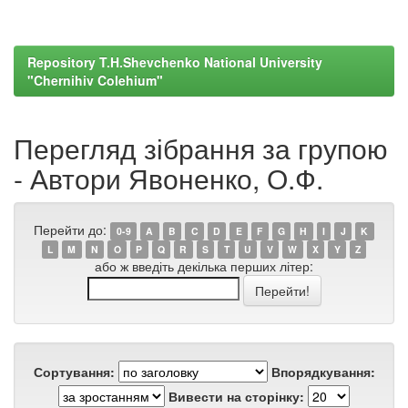
Repository T.H.Shevchenko National University
"Chernihiv Colehium"
Перегляд зібрання за групою
- Автори Явоненко, О.Ф.
Перейти до:
0-9
A
B
C
D
E
F
G
H
I
J
K
L
M
N
O
P
Q
R
S
T
U
V
W
X
Y
Z
або ж введіть декілька перших літер:
Сортування:
Впорядкування:
Вивести на сторінку: