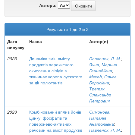
Автори:
Результати 1 до 2 із 2
Дата
Назва
Автор(и)
випуску
2023
Динаміка змін вмісту
Павленок, Л. М.
;
продуктів перекисного
Ячна, Марина
окислення ліпідів в
Геннадіївна
;
тканинах коропа лускатого
Мехед, Ольга
за дії полютантів
Борисівна
;
Третяк,
Олександр
Петрович
2020
Комбінований вплив йонів
Симонова,
цинку, фосфатів та
Наталія
поверхнево-активних
Анатоліївна
;
речовин на вміст продуктів
Павленок, Л. М.
;