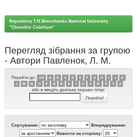
Repository T.H.Shevchenko National University
"Chernihiv Colehium"
Перегляд зібрання за групою
- Автори Павленок, Л. М.
Перейти до:
0-9
A
B
C
D
E
F
G
H
I
J
K
L
M
N
O
P
Q
R
S
T
U
V
W
X
Y
Z
або ж введіть декілька перших літер:
Сортування:
Впорядкування:
Вивести на сторінку: